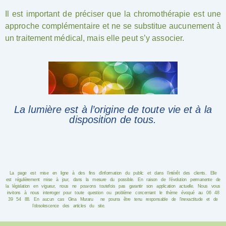
Il est important de préciser que la chromothérapie est une
approche complémentaire et ne se substitue aucunement à
un traitement médical, mais elle peut s’y associer.
La lumière est à l’origine de toute vie et à la
disposition de tous.
La page est mise en ligne à des fins d’information du public et dans l’intérêt des clients. Elle
est régulièrement mise à jour, dans la mesure du possible. En raison de l’évolution permanente de
la législation en vigueur, nous ne pouvons toutefois pas garantir son application actuelle. Nous vous
invitons à nous interroger pour toute question ou problème concernant le thème évoqué au
06 48
39 54 88.
En aucun cas
Gina Muraru
ne pourra être tenu responsable de l’inexactitude et de
l’obsolescence des articles du site.
Domothérapie Montpellier
xtremwebsite