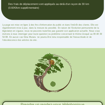
Des frais de déplacement sont appliqués au-delà d’un rayon de 30 km
(0.60€/km supplémentaire)
La page est mise en ligne à des fins d’information du public et dans l’intérêt des clients. Elle est
régulièrement mise à jour, dans la mesure du possible. En raison de l’évolution permanente de la
législation en vigueur, nous ne pouvons toutefois pas garantir son application actuelle. Nous vous
invitons à nous interroger pour toute question ou problème concernant le thème évoqué au
06 48 39
54 88.
En aucun cas
Gina Muraru
ne pourra être tenu responsable de l’inexactitude et de
l’obsolescence des articles du site.
Prestation Géobiologie
xtremwebsite
Prendre un rendez-vous téléphonique